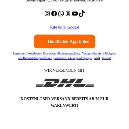
Siebenmorgen 45, 51427 Bergisch Gladbach, Deutschland
Instagram
Facebook
WhatsApp
Threads
YouTube
TikTok
Rate us @ Google
Dorffladen App holen
Impressum
|
Neuigkeiten
|
Datenschutz
|
Haftungsausschluss
|
Vertrag widerrufen
|
Rückgabe-
und Rückerstattungsrichtlinien
|
Versand- & Zahlungsbedingungen
|
AGB
|
Kontakt
WIR VERSENDEN MIT
KOSTENLOSER VERSAND BEREITS AB 70 EUR
WARENWERT!