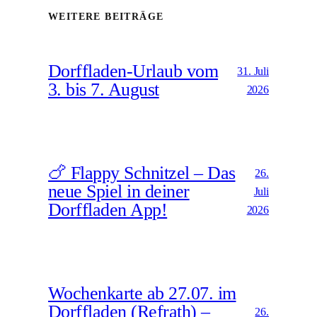
WEITERE BEITRÄGE
Dorffladen-Urlaub vom
31. Juli
3. bis 7. August
2026
🍗 Flappy Schnitzel – Das
26.
neue Spiel in deiner
Juli
Dorffladen App!
2026
Wochenkarte ab 27.07. im
Dorffladen (Refrath) –
26.