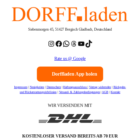
Siebenmorgen 45, 51427 Bergisch Gladbach, Deutschland
Instagram
Facebook
WhatsApp
Threads
YouTube
TikTok
Rate us @ Google
Dorffladen App holen
Impressum
|
Neuigkeiten
|
Datenschutz
|
Haftungsausschluss
|
Vertrag widerrufen
|
Rückgabe-
und Rückerstattungsrichtlinien
|
Versand- & Zahlungsbedingungen
|
AGB
|
Kontakt
WIR VERSENDEN MIT
KOSTENLOSER VERSAND BEREITS AB 70 EUR