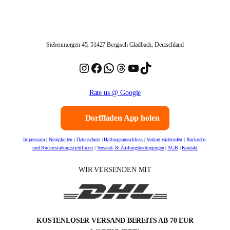
Siebenmorgen 45, 51427 Bergisch Gladbach, Deutschland
Instagram
Facebook
WhatsApp
Threads
YouTube
TikTok
Rate us @ Google
Dorffladen App holen
Impressum
|
Neuigkeiten
|
Datenschutz
|
Haftungsausschluss
|
Vertrag widerrufen
|
Rückgabe-
und Rückerstattungsrichtlinien
|
Versand- & Zahlungsbedingungen
|
AGB
|
Kontakt
WIR VERSENDEN MIT
KOSTENLOSER VERSAND BEREITS AB 70 EUR