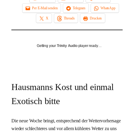
Per E-Mail senden
Telegram
WhatsApp
X
Threads
Drucken
Getting your
Trinity Audio
player ready…
Hausmanns Kost und einmal
Exotisch bitte
Die neue Woche bringt, entsprechend der Wettervorhersage
wieder schlechteres und vor allem kühleres Wetter zu uns