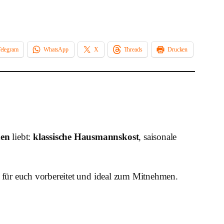
16. Mai 2026
Telegram
WhatsApp
X
Threads
Drucken
den
liebt:
klassische Hausmannskost
, saisonale
x für euch vorbereitet und ideal zum Mitnehmen.