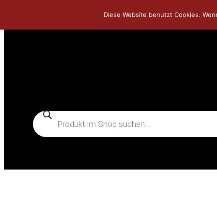
Diese Website benutzt Cookies. Wenn
Zum
Inhalt
springen
Products
search