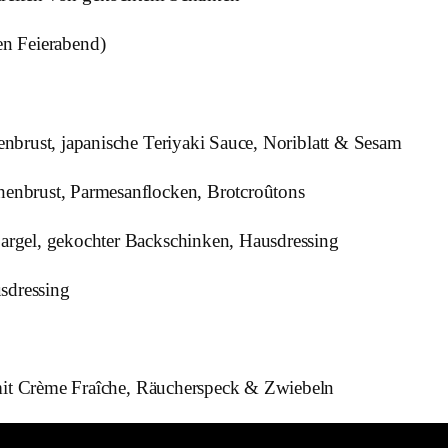
den Feierabend)
enbrust, japanische Teriyaki Sauce, Noriblatt & Sesam
enbrust, Parmesanflocken, Brotcroûtons
argel, gekochter Backschinken, Hausdressing
sdressing
mit Crème Fraîche, Räucherspeck & Zwiebeln