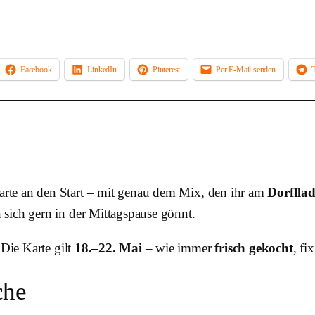
Facebook
LinkedIn
Pinterest
Per E-Mail senden
rte an den Start – mit genau dem Mix, den ihr am
Dorffla
sich gern in der Mittagspause gönnt.
 Die Karte gilt
18.–22. Mai
– wie immer
frisch gekocht
, fi
che