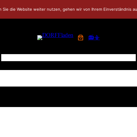
 Sie die Website weiter nutzen, gehen wir von Ihrem Einverständnis au
👨‍👨‍👦‍👦
JETZT FAMILIENMITGLIED WERDEN!
📻
📳
HOME
NEWS
APP
WOCHENKARTE
REZEPTE
SHOP
COMMUNITY