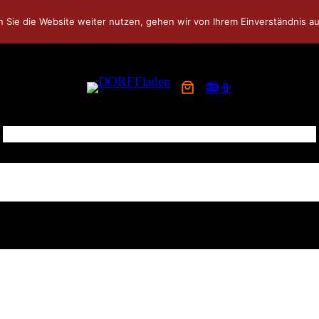
 Sie die Website weiter nutzen, gehen wir von Ihrem Einverständnis au
👨‍👨‍👦‍👦
JETZT FAMILIENMITGLIED WERDEN!
📻
📳
HOME
NEWS
APP
WOCHENKARTE
REZEPTE
SHOP
COMMUNITY