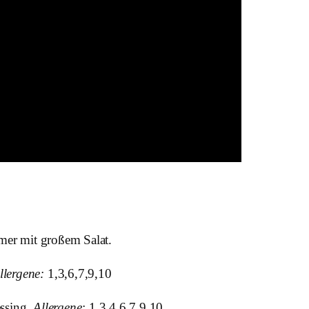
mmer mit großem Salat.
llergene:
1,3,6,7,9,10
ssing.
Allergene:
1,3,4,6,7,9,10