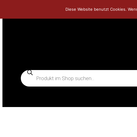
Diese Website benutzt Cookies. Wenn
Zum
Inhalt
springen
Products
search