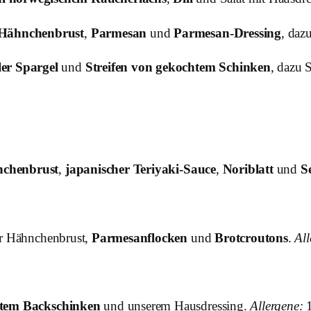
r Hähnchenbrust
,
Parmesan
und
Parmesan-Dressing
, daz
ler Spargel
und
Streifen von gekochtem Schinken
, dazu 
hnchenbrust
,
japanischer Teriyaki-Sauce
,
Noriblatt
und
S
ter Hähnchenbrust,
Parmesanflocken
und
Brotcroutons
.
All
tem Backschinken
und unserem Hausdressing.
Allergene:
1