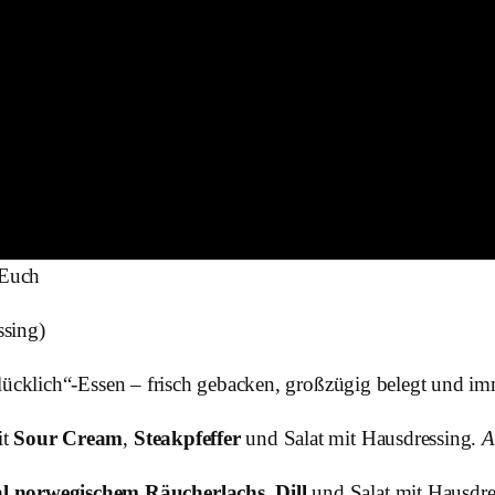
 Euch
ssing)
glücklich“-Essen – frisch gebacken, großzügig belegt und i
it
Sour Cream
,
Steakpfeffer
und Salat mit Hausdressing.
A
al norwegischem Räucherlachs
,
Dill
und Salat mit Hausdre