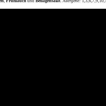
en
,
Frühlauch
und
Beilagensalat
.
Allergene:
1,3,6,7,9,10,