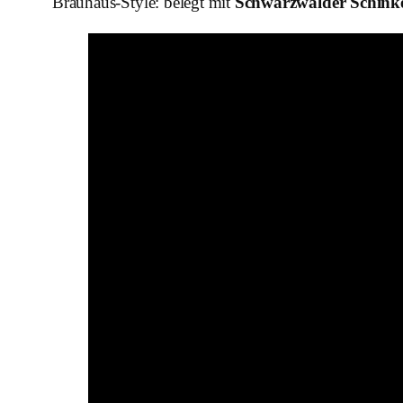
Brauhaus-Style: belegt mit
Schwarzwälder Schink